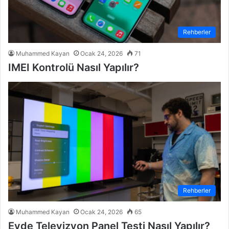
Rehberler
Muhammed Kayan
Ocak 24, 2026
71
IMEI Kontrolü Nasıl Yapılır?
Rehberler
Muhammed Kayan
Ocak 24, 2026
65
Evde Televizyon Panel Testi Nasıl Yapılır?