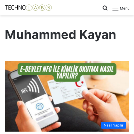
Arama
Menü
yap
...
Muhammed Kayan
Nasıl Yapılır