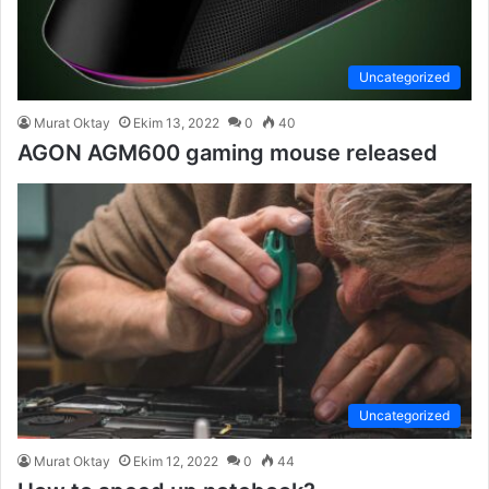
Uncategorized
Murat Oktay
Ekim 13, 2022
0
40
AGON AGM600 gaming mouse released
Uncategorized
Murat Oktay
Ekim 12, 2022
0
44