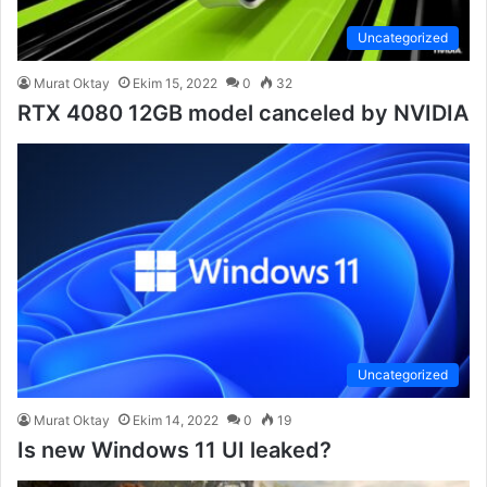
Uncategorized
Murat Oktay
Ekim 15, 2022
0
32
RTX 4080 12GB model canceled by NVIDIA
Uncategorized
Murat Oktay
Ekim 14, 2022
0
19
Is new Windows 11 UI leaked?