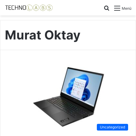
Arama
Menü
yap
...
Murat Oktay
Uncategorized