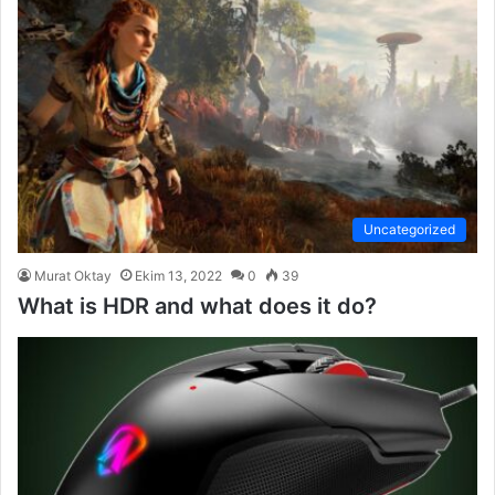
Uncategorized
Murat Oktay
Ekim 13, 2022
0
39
What is HDR and what does it do?